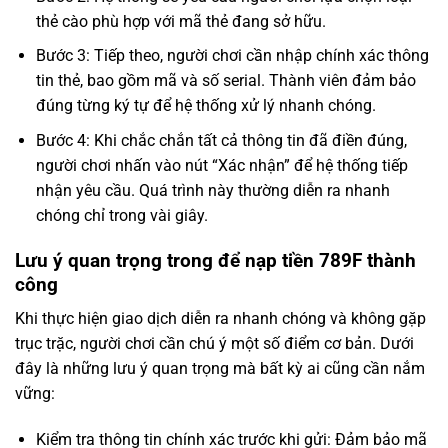
thẻ cào phù hợp với mã thẻ đang sở hữu.
Bước 3: Tiếp theo, người chơi cần nhập chính xác thông
tin thẻ, bao gồm mã và số serial. Thành viên đảm bảo
đúng từng ký tự để hệ thống xử lý nhanh chóng.
Bước 4: Khi chắc chắn tất cả thông tin đã điền đúng,
người chơi nhấn vào nút “Xác nhận” để hệ thống tiếp
nhận yêu cầu. Quá trình này thường diễn ra nhanh
chóng chỉ trong vài giây.
Lưu ý quan trọng trong để nạp tiền 789F thành
công
Khi thực hiện giao dịch diễn ra nhanh chóng và không gặp
trục trặc, người chơi cần chú ý một số điểm cơ bản. Dưới
đây là những lưu ý quan trọng mà bất kỳ ai cũng cần nắm
vững:
Kiểm tra thông tin chính xác trước khi gửi: Đảm bảo mã