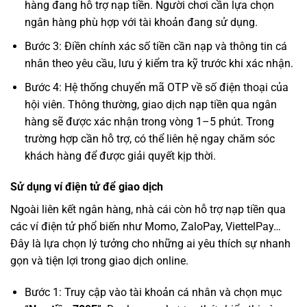
hàng đang hỗ trợ nạp tiền. Người chơi cần lựa chọn
ngân hàng phù hợp với tài khoản đang sử dụng.
Bước 3: Điền chính xác số tiền cần nạp và thông tin cá
nhân theo yêu cầu, lưu ý kiểm tra kỹ trước khi xác nhận.
Bước 4: Hệ thống chuyển mã OTP về số điện thoại của
hội viên. Thông thường, giao dịch nạp tiền qua ngân
hàng sẽ được xác nhận trong vòng 1–5 phút. Trong
trường hợp cần hỗ trợ, có thể liên hệ ngay chăm sóc
khách hàng để được giải quyết kịp thời.
Sử dụng ví điện tử để giao dịch
Ngoài liên kết ngân hàng, nhà cái còn hỗ trợ nạp tiền qua
các ví điện tử phổ biến như Momo, ZaloPay, ViettelPay…
Đây là lựa chọn lý tưởng cho những ai yêu thích sự nhanh
gọn và tiện lợi trong giao dịch online.
Bước 1: Truy cập vào tài khoản cá nhân và chọn mục