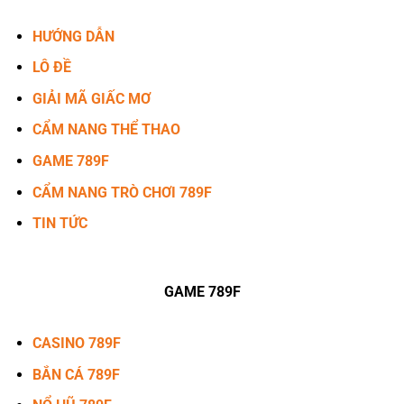
HƯỚNG DẪN
LÔ ĐỀ
GIẢI MÃ GIẤC MƠ
CẨM NANG THỂ THAO
GAME 789F
CẨM NANG TRÒ CHƠI 789F
TIN TỨC
GAME 789F
CASINO 789F
BẮN CÁ 789F