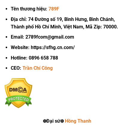
Tên thương hiệu:
789F
Địa chỉ: 74 Đường số 19, Bình Hưng, Bình Chánh,
Thành phố Hồ Chí Minh, Việt Nam, Mã Zip: 70000.
Email: 2789fcom@gmail.com
Website: https://sfhg.cn.com/
Hotline: 0896 658 788
CEO:
Trần Chí Công
❄️Đại sứ❄️
Hồng Thanh