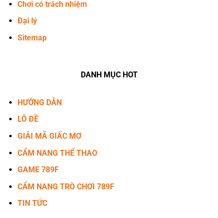
Chơi có trách nhiệm
Đại lý
Sitemap
DANH MỤC HOT
HƯỚNG DẪN
LÔ ĐỀ
GIẢI MÃ GIẤC MƠ
CẨM NANG THỂ THAO
GAME 789F
CẨM NANG TRÒ CHƠI 789F
TIN TỨC