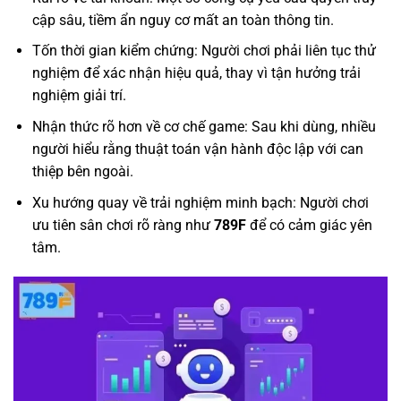
cập sâu, tiềm ẩn nguy cơ mất an toàn thông tin.
Tốn thời gian kiểm chứng: Người chơi phải liên tục thử
nghiệm để xác nhận hiệu quả, thay vì tận hưởng trải
nghiệm giải trí.
Nhận thức rõ hơn về cơ chế game: Sau khi dùng, nhiều
người hiểu rằng thuật toán vận hành độc lập với can
thiệp bên ngoài.
Xu hướng quay về trải nghiệm minh bạch: Người chơi
ưu tiên sân chơi rõ ràng như
789F
để có cảm giác yên
tâm.