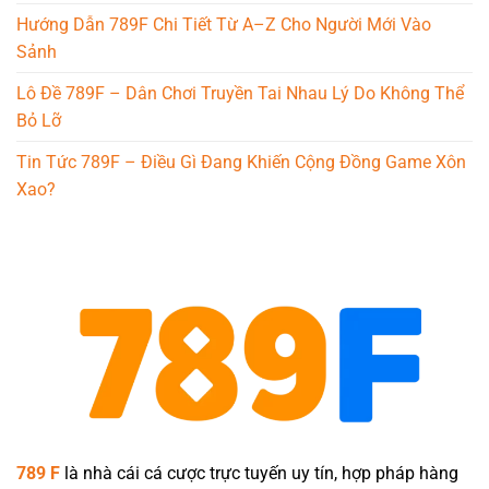
Hướng Dẫn 789F Chi Tiết Từ A–Z Cho Người Mới Vào
Sảnh
Lô Đề 789F – Dân Chơi Truyền Tai Nhau Lý Do Không Thể
Bỏ Lỡ
Tin Tức 789F – Điều Gì Đang Khiến Cộng Đồng Game Xôn
Xao?
789 F
là nhà cái cá cược trực tuyến uy tín, hợp pháp hàng