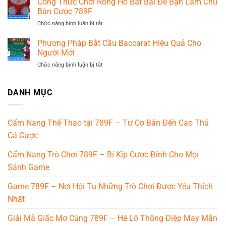
Công Thức Chơi Rồng Hổ Bất Bại Để Bạn Làm Chủ
Nơi
Chi
Hũ
Kiếm
Bàn Cược 789F
Tiết
Có
Tiền
ở
Chức năng bình luận bị tắt
Thật
Ổn
Công
Không?
Định
Thức
Phương Pháp Bắt Cầu Baccarat Hiệu Quả Cho
Sự
Chơi
Thật
Người Mới
Rồng
Sau
ở
Chức năng bình luận bị tắt
Hổ
Lời
Phương
Bất
Hứa
Pháp
Bại
Thắng
Bắt
DANH MỤC
Để
Chắc
Cầu
Bạn
Baccarat
Làm
Hiệu
Chủ
Cẩm Nang Thể Thao tại 789F – Từ Cơ Bản Đến Cao Thủ
Quả
Bàn
Cho
Cá Cược
Cược
Người
789F
Mới
Cẩm Nang Trò Chơi 789F – Bí Kíp Cược Đỉnh Cho Mọi
Sảnh Game
Game 789F – Nơi Hội Tụ Những Trò Chơi Được Yêu Thích
Nhất
Giải Mã Giấc Mơ Cùng 789F – Hé Lộ Thông Điệp May Mắn