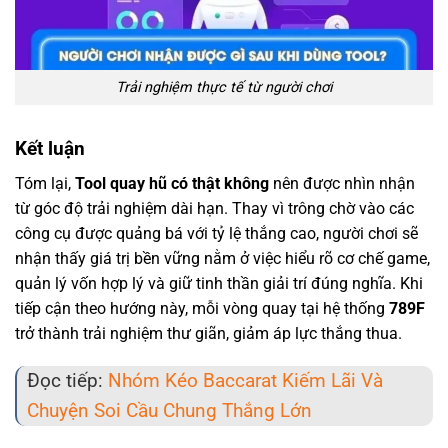
Trải nghiệm thực tế từ người chơi
Kết luận
Tóm lại,
Tool quay hũ có thật không
nên được nhìn nhận
từ góc độ trải nghiệm dài hạn. Thay vì trông chờ vào các
công cụ được quảng bá với tỷ lệ thắng cao, người chơi sẽ
nhận thấy giá trị bền vững nằm ở việc hiểu rõ cơ chế game,
quản lý vốn hợp lý và giữ tinh thần giải trí đúng nghĩa. Khi
tiếp cận theo hướng này, mỗi vòng quay tại hệ thống
789F
trở thành trải nghiệm thư giãn, giảm áp lực thắng thua.
Đọc tiếp:
Nhóm Kéo Baccarat Kiếm Lãi Và
Chuyện Soi Cầu Chung Thắng Lớn