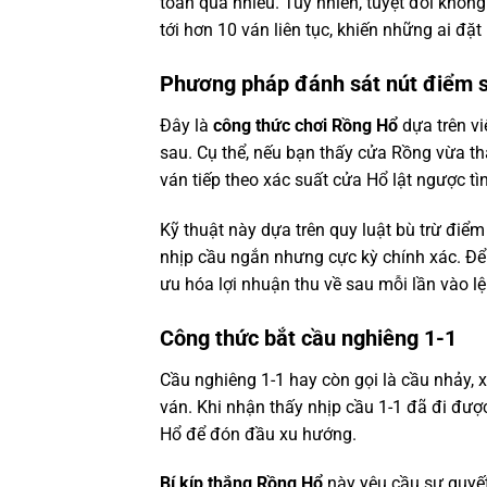
toán quá nhiều. Tuy nhiên, tuyệt đối không
tới hơn 10 ván liên tục, khiến những ai đặt
Phương pháp đánh sát nút điểm 
Đây là
công thức chơi Rồng Hổ
dựa trên vi
sau. Cụ thể, nếu bạn thấy cửa Rồng vừa th
ván tiếp theo xác suất cửa Hổ lật ngược tìn
Kỹ thuật này dựa trên quy luật bù trừ điể
nhịp cầu ngắn nhưng cực kỳ chính xác. Để
ưu hóa lợi nhuận thu về sau mỗi lần vào lệ
Công thức bắt cầu nghiêng 1-1
Cầu nghiêng 1-1 hay còn gọi là cầu nhảy, x
ván. Khi nhận thấy nhịp cầu 1-1 đã đi đư
Hổ để đón đầu xu hướng.
Bí kíp thắng Rồng Hổ
này yêu cầu sự quyết