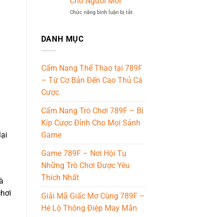
Cho Người Mới
Thắng
Hổ
Chắc
ở
Chức năng bình luận bị tắt
Bất
Phương
Bại
Pháp
Để
Bắt
Bạn
DANH MỤC
Cầu
Làm
Baccarat
Chủ
Hiệu
Bàn
Cẩm Nang Thể Thao tại 789F
Quả
Cược
Cho
789F
– Từ Cơ Bản Đến Cao Thủ Cá
Người
Cược
Mới
Cẩm Nang Trò Chơi 789F – Bí
Kíp Cược Đỉnh Cho Mọi Sảnh
lại
Game
Game 789F – Nơi Hội Tụ
Những Trò Chơi Được Yêu
Thích Nhất
à
chơi
Giải Mã Giấc Mơ Cùng 789F –
Hé Lộ Thông Điệp May Mắn