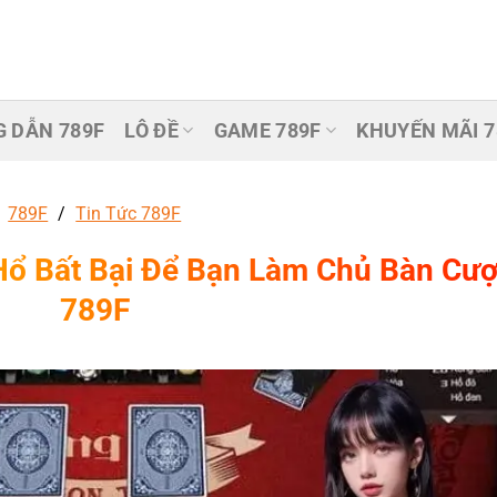
 DẪN 789F
LÔ ĐỀ
GAME 789F
KHUYẾN MÃI 7
789F
/
Tin Tức 789F
Hổ Bất Bại Để Bạn Làm Chủ Bàn Cư
789F