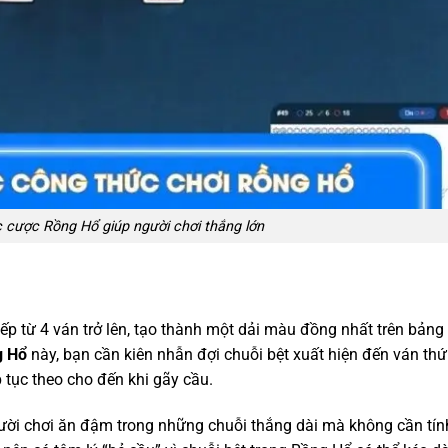
 cược Rồng Hổ giúp người chơi thắng lớn
iếp từ 4 ván trở lên, tạo thành một dải màu đồng nhất trên bảng
g Hổ
này, bạn cần kiên nhẫn đợi chuỗi bệt xuất hiện đến ván thứ
p tục theo cho đến khi gãy cầu.
ười chơi ăn đậm trong những chuỗi thắng dài mà không cần tín