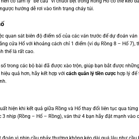
 nên có tâm lý “bẻ cầu” vì chuỗi bệt trong Rồng Hổ có thể kéo dà
 ngược hướng dễ rơi vào tình trạng cháy túi.
số
ệc quan sát biên độ điểm số của các ván trước để dự đoán ván
ắng cửa Hổ với khoảng cách chỉ 1 điểm (ví dụ Rồng 8 – Hổ 7), t
h thế là rất cao.
m số trong các bộ bài đã được xào trộn, giúp bạn bắt được nhữn
 hiệu quả hơn, hãy kết hợp với
cách quản lý tiền cược
hợp lý để 
nh.
uất hiện khi kết quả giữa Rồng và Hổ thay đổi liên tục qua từng
ợc 3 nhịp (Rồng – Hổ – Rồng), ván thứ 4 bạn hãy đặt mạnh vào 
 đoán vì nhịp cầu nhảy thường không kéo dài quá lâu như cầu 