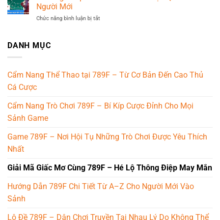
Chơi
Thật
Người Mới
Rồng
Sau
ở
Chức năng bình luận bị tắt
Hổ
Lời
Phương
Bất
Hứa
Pháp
Bại
Thắng
Bắt
DANH MỤC
Để
Chắc
Cầu
Bạn
Baccarat
Làm
Hiệu
Chủ
Cẩm Nang Thể Thao tại 789F – Từ Cơ Bản Đến Cao Thủ
Quả
Bàn
Cho
Cá Cược
Cược
Người
789F
Mới
Cẩm Nang Trò Chơi 789F – Bí Kíp Cược Đỉnh Cho Mọi
Sảnh Game
Game 789F – Nơi Hội Tụ Những Trò Chơi Được Yêu Thích
Nhất
Giải Mã Giấc Mơ Cùng 789F – Hé Lộ Thông Điệp May Mắn
Hướng Dẫn 789F Chi Tiết Từ A–Z Cho Người Mới Vào
Sảnh
Lô Đề 789F – Dân Chơi Truyền Tai Nhau Lý Do Không Thể