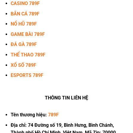
CASINO 789F
BẮN CÁ 789F
NỔ HŨ 789F
GAME BÀI 789F
ĐÁ GÀ 789F
THỂ THAO 789F
XỔ SỐ 789F
ESPORTS 789F
THÔNG TIN LIÊN HỆ
Tên thương hiệu:
789F
Địa chỉ: 74 Đường số 19, Bình Hưng, Bình Chánh,
Thành phố Hồ Chí Minh, Việt Nam, Mã Zip: 70000.