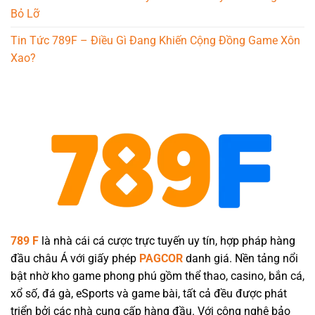
Bỏ Lỡ
Tin Tức 789F – Điều Gì Đang Khiến Cộng Đồng Game Xôn
Xao?
789 F
là nhà cái cá cược trực tuyến uy tín, hợp pháp hàng
đầu châu Á với giấy phép
PAGCOR
danh giá. Nền tảng nổi
bật nhờ kho game phong phú gồm thể thao, casino, bắn cá,
xổ số, đá gà, eSports và game bài, tất cả đều được phát
triển bởi các nhà cung cấp hàng đầu. Với công nghệ bảo