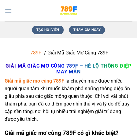
Bỏ
qua
nội
dung
TẠO HỘI VIÊN
THAM GIA NGAY
789F
/
Giải Mã Giấc Mơ Cùng 789F
GIẢI MÃ GIẤC MƠ CÙNG 789F – HÉ LỘ THÔNG ĐIỆP
MAY MẮN
Giải mã giấc mơ cùng 789F
là chuyên mục được nhiều
người quan tâm khi muốn khám phá những thông điệp ẩn
giấu phía sau các giấc mộng quen thuộc. Chỉ với vài phút
khám phá, bạn đã có thêm góc nhìn thú vị và lý do để truy
cập nền tảng, nơi hội tụ nhiều trải nghiệm giải trí đang
được yêu thích.
Giải mã giấc mơ cùng 789F có gì khác biệt?