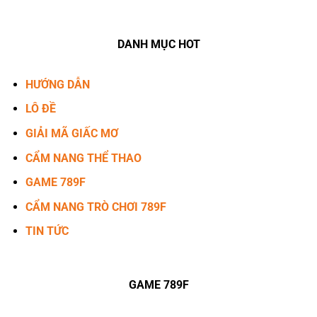
DANH MỤC HOT
HƯỚNG DẪN
LÔ ĐỀ
GIẢI MÃ GIẤC MƠ
CẨM NANG THỂ THAO
GAME 789F
CẨM NANG TRÒ CHƠI 789F
TIN TỨC
GAME 789F