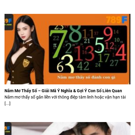
Giải mã giấc mơ tại nền tảng uy tín cực hữu ích
Những giấc mơ báo hiệu vận may sắp gõ cửa và
gợi ý số vàng
Thông qua
giải mã giấc mơ cùng 789F
, người đọc có thể
nhận diện những hình ảnh mang tính cát lành và tham
khảo các con số thường được liên tưởng, từ đó có thêm cơ
sở để theo dõi vận may của mình.
Nằm Mơ Thấy Số – Giải Mã Ý Nghĩa & Gợi Ý Con Số Liên Quan
Nằm mơ thấy số gắn liền với thông điệp tâm linh hoặc vận hạn tài
[...]