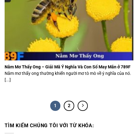
Đọc thêm:
Cẩm Nang Thể Thao tại 789F –
Từ Cơ Bản Đến Cao Thủ Cá Cược
Nằm Mơ Thấy Ong – Giải Mã Ý Nghĩa Và Con Số May Mắn ở 789F
Nằm mơ thấy ong thường khiến người mơ tò mò về ý nghĩa của nó.
[...]
1
2
TÌM KIẾM CHÚNG TÔI VỚI TỪ KHÓA: