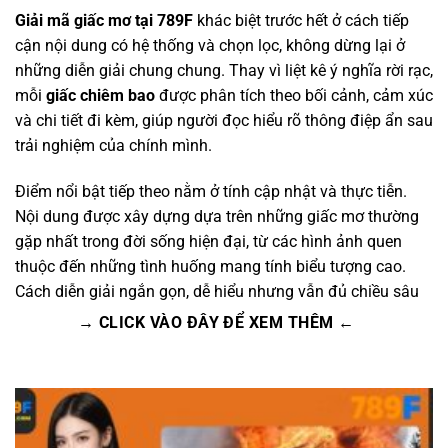
Giải mã giấc mơ tại 789F
khác biệt trước hết ở cách tiếp
cận nội dung có hệ thống và chọn lọc, không dừng lại ở
những diễn giải chung chung. Thay vì liệt kê ý nghĩa rời rạc,
mỗi
giấc chiêm bao
được phân tích theo bối cảnh, cảm xúc
và chi tiết đi kèm, giúp người đọc hiểu rõ thông điệp ẩn sau
trải nghiệm của chính mình.
Điểm nổi bật tiếp theo nằm ở tính cập nhật và thực tiễn.
Nội dung được xây dựng dựa trên những giấc mơ thường
gặp nhất trong đời sống hiện đại, từ các hình ảnh quen
thuộc đến những tình huống mang tính biểu tượng cao.
Cách diễn giải ngắn gọn, dễ hiểu nhưng vẫn đủ chiều sâu
giúp người đọc tiếp nhận nhanh, không bị rối thông tin.
→ CLICK VÀO ĐÂY ĐỂ XEM THÊM ←
Khác với nhiều nguồn thông tin mang tính tham khảo đơn
lẻ,
giải mã giấc mơ
hướng tới việc tạo ra trải nghiệm liền
mạch. Người đọc không chỉ hiểu ý nghĩa giấc mơ mà còn
có thêm góc nhìn tích cực, cảm giác tò mò và hứng thú khi