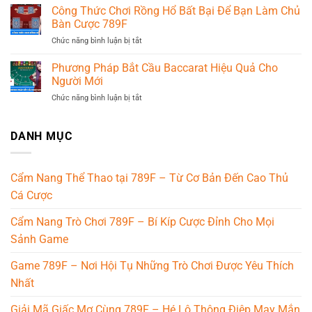
Quay
Công Thức Chơi Rồng Hổ Bất Bại Để Bạn Làm Chủ
Nơi
Thông
Hũ
Kiếm
Bàn Cược 789F
Minh
Có
Tiền
ở
Chức năng bình luận bị tắt
Thật
Ổn
Công
Không?
Định
Thức
Phương Pháp Bắt Cầu Baccarat Hiệu Quả Cho
Sự
Chơi
Thật
Người Mới
Rồng
Sau
ở
Chức năng bình luận bị tắt
Hổ
Lời
Phương
Bất
Hứa
Pháp
Bại
Thắng
Bắt
DANH MỤC
Để
Chắc
Cầu
Bạn
Baccarat
Làm
Hiệu
Chủ
Cẩm Nang Thể Thao tại 789F – Từ Cơ Bản Đến Cao Thủ
Quả
Bàn
Cho
Cá Cược
Cược
Người
789F
Mới
Cẩm Nang Trò Chơi 789F – Bí Kíp Cược Đỉnh Cho Mọi
Sảnh Game
Game 789F – Nơi Hội Tụ Những Trò Chơi Được Yêu Thích
Nhất
Giải Mã Giấc Mơ Cùng 789F – Hé Lộ Thông Điệp May Mắn