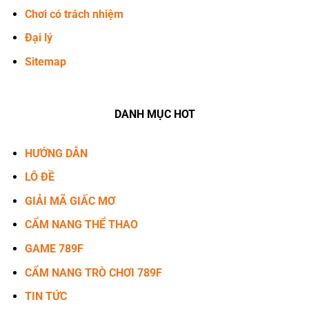
Chơi có trách nhiệm
Đại lý
Sitemap
DANH MỤC HOT
HƯỚNG DẪN
LÔ ĐỀ
GIẢI MÃ GIẤC MƠ
CẨM NANG THỂ THAO
GAME 789F
CẨM NANG TRÒ CHƠI 789F
TIN TỨC