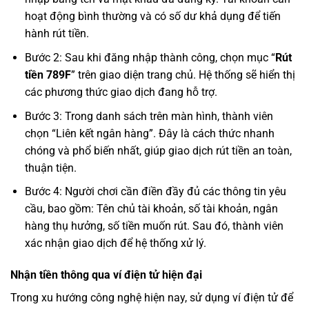
hoạt động bình thường và có số dư khả dụng để tiến
hành rút tiền.
Bước 2: Sau khi đăng nhập thành công, chọn mục “
Rút
tiền 789F
” trên giao diện trang chủ. Hệ thống sẽ hiển thị
các phương thức giao dịch đang hỗ trợ.
Bước 3: Trong danh sách trên màn hình, thành viên
chọn “Liên kết ngân hàng”. Đây là cách thức nhanh
chóng và phổ biến nhất, giúp giao dịch rút tiền an toàn,
thuận tiện.
Bước 4: Người chơi cần điền đầy đủ các thông tin yêu
cầu, bao gồm: Tên chủ tài khoản, số tài khoản, ngân
hàng thụ hưởng, số tiền muốn rút. Sau đó, thành viên
xác nhận giao dịch để hệ thống xử lý.
Nhận tiền thông qua ví điện tử hiện đại
Trong xu hướng công nghệ hiện nay, sử dụng ví điện tử để