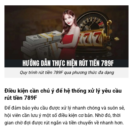
Quy trình rút tiền 789F qua phương thức đa dạng
Điều kiện cần chú ý để hệ thống xử lý yêu cầu
rút tiền 789F
Để đảm bảo yêu cầu được xử lý nhanh chóng và suôn sẻ,
hội viên cần lưu ý một số điều kiện cơ bản. Nhờ đó, thời
gian chờ đợi được rút ngắn và tiền chuyển về nhanh hơn.