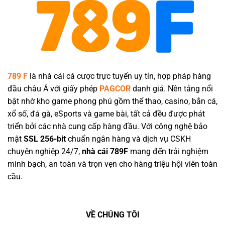
789 F
là nhà cái cá cược trực tuyến uy tín, hợp pháp hàng
đầu châu Á với giấy phép
PAGCOR
danh giá. Nền tảng nổi
bật nhờ kho game phong phú gồm thể thao, casino, bắn cá,
xổ số, đá gà, eSports và game bài, tất cả đều được phát
triển bởi các nhà cung cấp hàng đầu. Với công nghệ bảo
mật
SSL 256-bit
chuẩn ngân hàng và dịch vụ CSKH
chuyên nghiệp 24/7,
nhà cái 789F
mang đến trải nghiệm
minh bạch, an toàn và trọn vẹn cho hàng triệu hội viên toàn
cầu.
VỀ CHÚNG TÔI