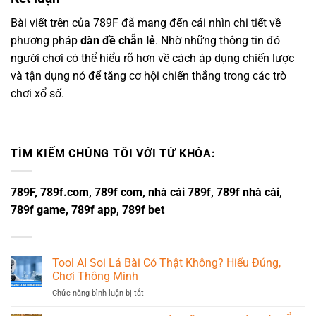
Bài viết trên của 789F đã mang đến cái nhìn chi tiết về
phương pháp
dàn đề chẵn lẻ
. Nhờ những thông tin đó
người chơi có thể hiểu rõ hơn về cách áp dụng chiến lược
và tận dụng nó để tăng cơ hội chiến thắng trong các trò
chơi xổ số.
TÌM KIẾM CHÚNG TÔI VỚI TỪ KHÓA:
789F, 789f.com, 789f com, nhà cái 789f, 789f nhà cái,
789f game, 789f app, 789f bet
Tool AI Soi Lá Bài Có Thật Không? Hiểu Đúng,
Chơi Thông Minh
ở
Chức năng bình luận bị tắt
Tool