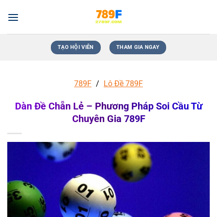
Bỏ
qua
nội
dung
TẠO HỘI VIÊN
THAM GIA NGAY
789F
/
Lô Đề 789F
Dàn Đề Chẵn Lẻ – Phương Pháp Soi Cầu Từ
Chuyên Gia 789F