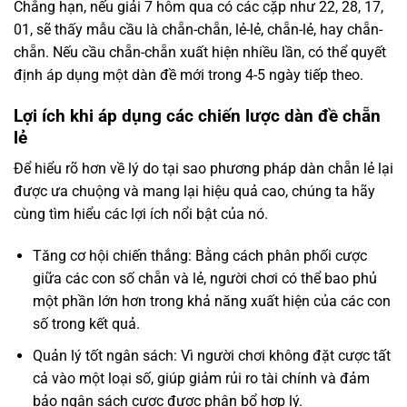
Chẳng hạn, nếu giải 7 hôm qua có các cặp như 22, 28, 17,
01, sẽ thấy mẫu cầu là chẵn-chẵn, lẻ-lẻ, chẵn-lẻ, hay chẵn-
chẵn. Nếu cầu chẵn-chẵn xuất hiện nhiều lần, có thể quyết
định áp dụng một dàn đề mới trong 4-5 ngày tiếp theo.
Lợi ích khi áp dụng các chiến lược dàn đề chẵn
lẻ
Để hiểu rõ hơn về lý do tại sao phương pháp dàn chẵn lẻ lại
được ưa chuộng và mang lại hiệu quả cao, chúng ta hãy
cùng tìm hiểu các lợi ích nổi bật của nó.
Tăng cơ hội chiến thắng: Bằng cách phân phối cược
giữa các con số chẵn và lẻ, người chơi có thể bao phủ
một phần lớn hơn trong khả năng xuất hiện của các con
số trong kết quả.
Quản lý tốt ngân sách: Vì người chơi không đặt cược tất
cả vào một loại số, giúp giảm rủi ro tài chính và đảm
bảo ngân sách cược được phân bổ hợp lý.