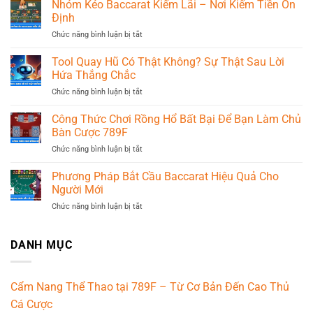
AI
Nhóm Kéo Baccarat Kiếm Lãi – Nơi Kiếm Tiền Ổn
Soi
Định
Lá
ở
Chức năng bình luận bị tắt
Bài
Nhóm
Có
Kéo
Tool Quay Hũ Có Thật Không? Sự Thật Sau Lời
Thật
Baccarat
Không?
Hứa Thắng Chắc
Kiếm
Hiểu
ở
Chức năng bình luận bị tắt
Lãi
Đúng,
Tool
–
Chơi
Quay
Công Thức Chơi Rồng Hổ Bất Bại Để Bạn Làm Chủ
Nơi
Thông
Hũ
Kiếm
Bàn Cược 789F
Minh
Có
Tiền
ở
Chức năng bình luận bị tắt
Thật
Ổn
Công
Không?
Định
Thức
Phương Pháp Bắt Cầu Baccarat Hiệu Quả Cho
Sự
Chơi
Thật
Người Mới
Rồng
Sau
ở
Chức năng bình luận bị tắt
Hổ
Lời
Phương
Bất
Hứa
Pháp
Bại
Thắng
Bắt
DANH MỤC
Để
Chắc
Cầu
Bạn
Baccarat
Làm
Hiệu
Chủ
Cẩm Nang Thể Thao tại 789F – Từ Cơ Bản Đến Cao Thủ
Quả
Bàn
Cho
Cá Cược
Cược
Người