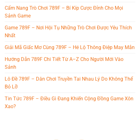
789F
Mới
Cẩm Nang Trò Chơi 789F – Bí Kíp Cược Đỉnh Cho Mọi
Sảnh Game
Game 789F – Nơi Hội Tụ Những Trò Chơi Được Yêu Thích
Nhất
Giải Mã Giấc Mơ Cùng 789F – Hé Lộ Thông Điệp May Mắn
Hướng Dẫn 789F Chi Tiết Từ A–Z Cho Người Mới Vào
Sảnh
Lô Đề 789F – Dân Chơi Truyền Tai Nhau Lý Do Không Thể
Bỏ Lỡ
Tin Tức 789F – Điều Gì Đang Khiến Cộng Đồng Game Xôn
Xao?