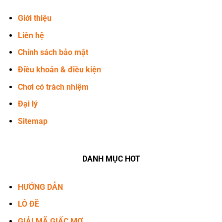
Giới thiệu
Liên hệ
Chính sách bảo mật
Điều khoản & điều kiện
Chơi có trách nhiệm
Đại lý
Sitemap
DANH MỤC HOT
HƯỚNG DẪN
LÔ ĐỀ
GIẢI MÃ GIẤC MƠ