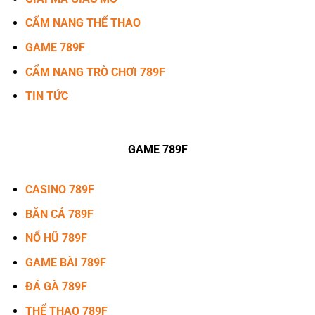
CẨM NANG THỂ THAO
GAME 789F
CẨM NANG TRÒ CHƠI 789F
TIN TỨC
GAME 789F
CASINO 789F
BẮN CÁ 789F
NỔ HŨ 789F
GAME BÀI 789F
ĐÁ GÀ 789F
THỂ THAO 789F