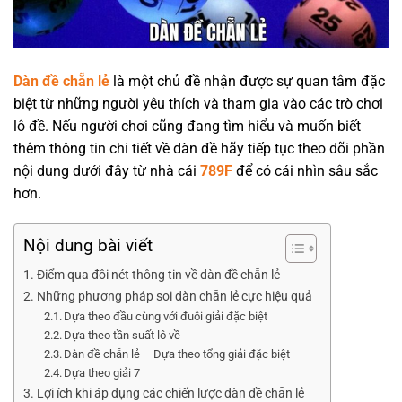
Dàn đề chẵn lẻ
là một chủ đề nhận được sự quan tâm đặc
biệt từ những người yêu thích và tham gia vào các trò chơi
lô đề. Nếu người chơi cũng đang tìm hiểu và muốn biết
thêm thông tin chi tiết về dàn đề hãy tiếp tục theo dõi phần
nội dung dưới đây từ nhà cái
789F
để có cái nhìn sâu sắc
hơn.
Nội dung bài viết
Điểm qua đôi nét thông tin về dàn đề chẵn lẻ
Những phương pháp soi dàn chẵn lẻ cực hiệu quả
Dựa theo đầu cùng với đuôi giải đặc biệt
Dựa theo tần suất lô về
Dàn đề chẵn lẻ – Dựa theo tổng giải đặc biệt
Dựa theo giải 7
Lợi ích khi áp dụng các chiến lược dàn đề chẵn lẻ