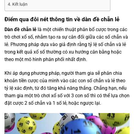
Kết luận
Điểm qua đôi nét thông tin về dàn đề chẵn lẻ
Dàn đề chẵn lẻ
là một chiến thuật phân bổ cược trong các
trò chơi xổ số, nhằm tạo ra sự cân đối giữa các số chẵn và
lẻ. Phương pháp dựa vào giả định rằng tỷ lệ số chẵn và lẻ
trong kết quả xổ số thường có xu hướng cân bằng hoặc
theo một mô hình phân phối nhất định.
Khi áp dụng phương pháp, người tham gia sẽ phân chia
khoản tiền cược của mình vào các con số chẵn và lẻ theo
tỷ lệ xác định, từ đó tăng khả năng thắng. Chẳng hạn, nếu
tham gia một trò chơi xổ số với 3 con số thì có thể lựa chọn
đặt cược 2 số chẵn và 1 số lẻ, hoặc ngược lại.