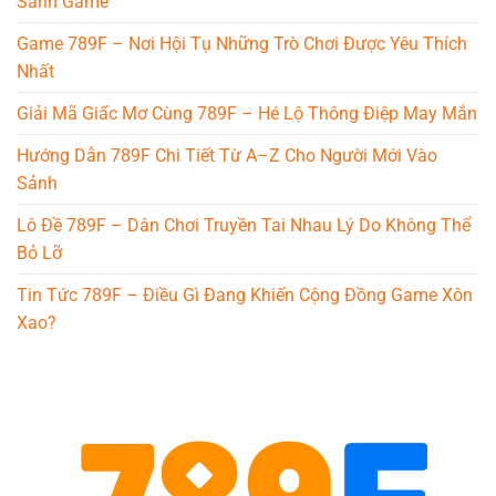
Sảnh Game
Game 789F – Nơi Hội Tụ Những Trò Chơi Được Yêu Thích
Nhất
Giải Mã Giấc Mơ Cùng 789F – Hé Lộ Thông Điệp May Mắn
Hướng Dẫn 789F Chi Tiết Từ A–Z Cho Người Mới Vào
Sảnh
Lô Đề 789F – Dân Chơi Truyền Tai Nhau Lý Do Không Thể
Bỏ Lỡ
Tin Tức 789F – Điều Gì Đang Khiến Cộng Đồng Game Xôn
Xao?