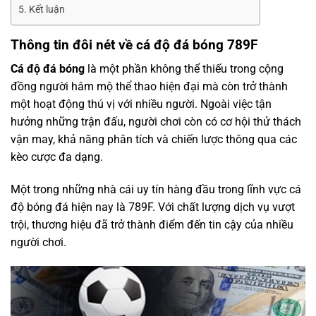
Kết luận
Thông tin đôi nét về cá độ đá bóng 789F
Cá độ đá bóng
là một phần không thể thiếu trong cộng
đồng người hâm mộ thể thao hiện đại mà còn trở thành
một hoạt động thú vị với nhiều người. Ngoài việc tận
hưởng những trận đấu, người chơi còn có cơ hội thử thách
vận may, khả năng phân tích và chiến lược thông qua các
kèo cược đa dạng.
Một trong những nhà cái uy tín hàng đầu trong lĩnh vực cá
độ bóng đá hiện nay là 789F. Với chất lượng dịch vụ vượt
trội, thương hiệu đã trở thành điểm đến tin cậy của nhiều
người chơi.