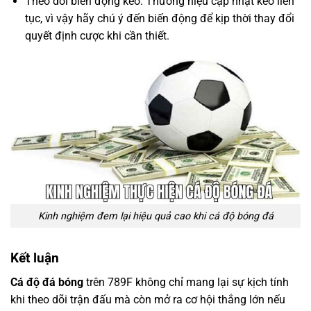
Theo dõi biến động kèo: Thương hiệu cập nhật kèo liên
tục, vì vậy hãy chú ý đến biến động để kịp thời thay đổi
quyết định cược khi cần thiết.
Kinh nghiệm đem lại hiệu quả cao khi cá độ bóng đá
Kết luận
Cá độ đá bóng
trên 789F không chỉ mang lại sự kịch tính
khi theo dõi trận đấu mà còn mở ra cơ hội thắng lớn nếu