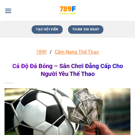
Bỏ
qua
nội
dung
TẠO HỘI VIÊN
THAM GIA NGAY
789F
/
Cẩm Nang Thể Thao
Cá Độ Đá Bóng – Sân Chơi Đẳng Cấp Cho
Người Yêu Thể Thao