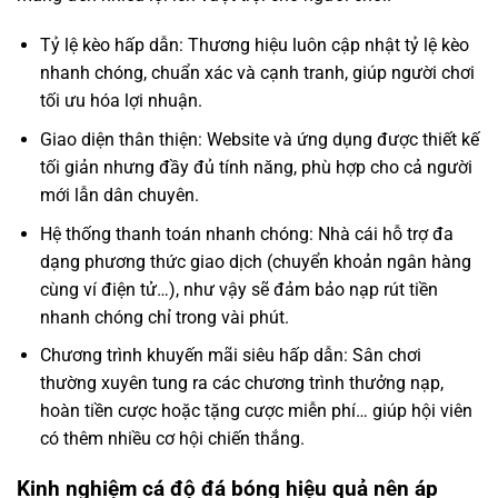
Tỷ lệ kèo hấp dẫn: Thương hiệu luôn cập nhật tỷ lệ kèo
nhanh chóng, chuẩn xác và cạnh tranh, giúp người chơi
tối ưu hóa lợi nhuận.
Giao diện thân thiện: Website và ứng dụng được thiết kế
tối giản nhưng đầy đủ tính năng, phù hợp cho cả người
mới lẫn dân chuyên.
Hệ thống thanh toán nhanh chóng: Nhà cái hỗ trợ đa
dạng phương thức giao dịch (chuyển khoản ngân hàng
cùng ví điện tử…), như vậy sẽ đảm bảo nạp rút tiền
nhanh chóng chỉ trong vài phút.
Chương trình khuyến mãi siêu hấp dẫn: Sân chơi
thường xuyên tung ra các chương trình thưởng nạp,
hoàn tiền cược hoặc tặng cược miễn phí… giúp hội viên
có thêm nhiều cơ hội chiến thắng.
Kinh nghiệm cá độ đá bóng hiệu quả nên áp