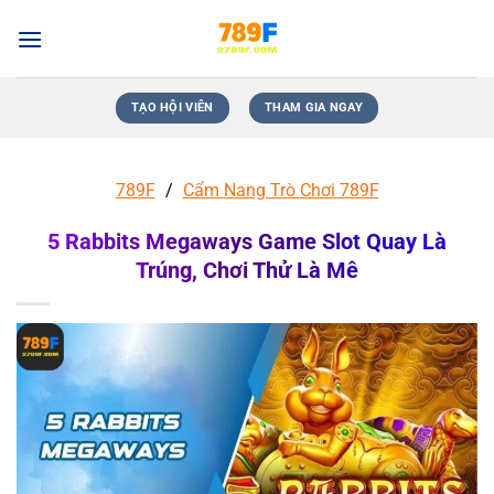
Bỏ
qua
nội
dung
TẠO HỘI VIÊN
THAM GIA NGAY
789F
/
Cẩm Nang Trò Chơi 789F
5 Rabbits Megaways Game Slot Quay Là
Trúng, Chơi Thử Là Mê