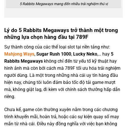
5 Rabbits Megaways mang đến nhiều trải nghiệm thú vị
Lý do 5 Rabbits Megaways trở thành một trong
những lựa chọn hàng đầu tại 789F
Sự thành công của các thể loại slot tại nền tảng như:
Mahjong Ways
,
Sugar Rush 1000
,
Lucky Neko
,… hay
5
Rabbits Megaways
không chỉ đến từ yếu tố kỹ thuật hay
hình ảnh mà còn bởi cách mà 789F tối ưu hóa trải nghiệm
người dùng. Là một trong những nhà cái uy tín hàng đầu
hiện nay, chúng tôi luôn đảm bảo tốc độ tải game mượt
mà, không giật lag, đi kèm với chính sách thưởng hấp dẫn
riêng.
Chưa kể, game còn thường xuyên nằm trong các chương
trình khuyến mãi, hoàn trả, hoặc các sự kiện quay số may
mắn từ nhà cái. Điều này đồng nghĩa với việc bạn không