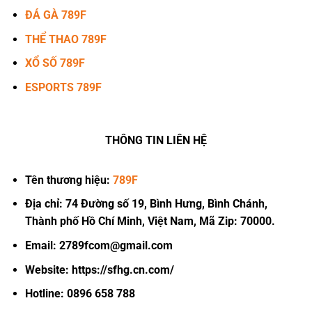
ĐÁ GÀ 789F
THỂ THAO 789F
XỔ SỐ 789F
ESPORTS 789F
THÔNG TIN LIÊN HỆ
Tên thương hiệu:
789F
Địa chỉ: 74 Đường số 19, Bình Hưng, Bình Chánh,
Thành phố Hồ Chí Minh, Việt Nam, Mã Zip: 70000.
Email: 2789fcom@gmail.com
Website: https://sfhg.cn.com/
Hotline: 0896 658 788